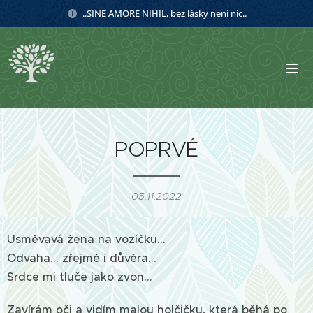
..SINE AMORE NIHIL, bez lásky není nic..
POPRVÉ
05.11.2022
Usměvavá žena na vozíčku...
Odvaha… zřejmě i důvěra…
Srdce mi tluče jako zvon…
Zavírám oči a vidím malou holčičku, která běhá po