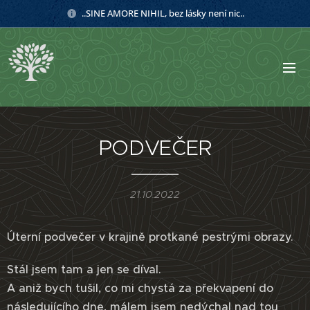
..SINE AMORE NIHIL, bez lásky není nic..
PODVEČER
21.10.2022
Úterní podvečer v krajině protkané pestrými obrazy.
Stál jsem tam a jen se díval.
A aniž bych tušil, co mi chystá za překvapení do
následujícího dne, málem jsem nedýchal nad tou